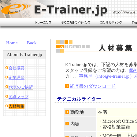
Home
Back
About E-Trainer.jp
E-Trainer.jpでは、下記の人材
会社概要
スタッフ登録をご希望の方は、
弊
力し、
事務局（info@e-trainer.j
企業理念
経歴書のダウンロード
代表のご挨拶
拠点マップ
テクニカルライター
人材募集
勤務地
在宅
・Microsoft Offic
内容
・資格対策書籍
・MOS一般、上