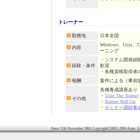
トレーナー
勤務地
日本全国
Windows、Unix
内容
ーニング
・システム開発経
経験・条件
歓迎
・各種資格取得者
報酬
案件による（事前
各種養成講座あり
・
Train The Trainer
その他
・
Trainer Skill Up
・
セミナー講師養
Since 11th November 2001 Copyright©2001-2004 Aries. Al