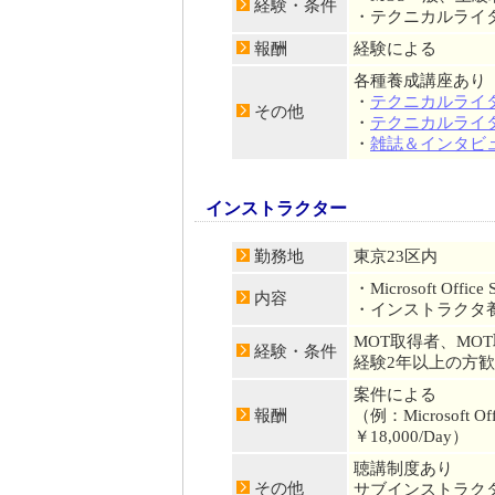
経験・条件
・テクニカルライ
報酬
経験による
各種養成講座あり
・
テクニカルライ
その他
・
テクニカルライター
・
雑誌＆インタビ
インストラクター
勤務地
東京23区内
・Microsoft Office
内容
・インストラクタ
MOT取得者、MO
経験・条件
経験2年以上の方
案件による
報酬
（例：Microsoft
￥18,000/Day）
聴講制度あり
その他
サブインストラク